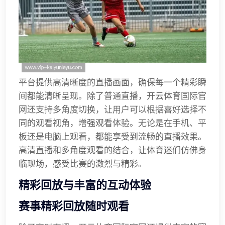
平台提供高清晰度的直播画面，确保每一个精彩瞬
间都能清晰呈现。除了普通直播，开云体育国际官
网还支持多角度切换，让用户可以根据喜好选择不
同的观看视角，增强观看体验。无论是在手机、平
板还是电脑上观看，都能享受到流畅的直播效果。
高清直播和多角度观看的结合，让体育迷们仿佛身
临现场，感受比赛的激烈与精彩。
精彩回放与丰富的互动体验
赛事精彩回放随时观看