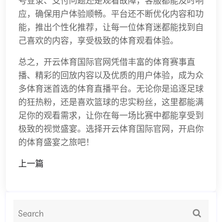
号登录、支付问题还是观看故障，客服都能及时响
应，确保用户体验顺畅。平台还不断优化内容和功
能，推出个性化推荐，让每一位体育迷都能找到自
己喜欢的内容，享受极致的体育观看体验。
总之，开云体育国际官网凭借丰富的体育赛事直
播、精彩的回放内容以及优质的用户体验，成为众
多体育迷首选的体育直播平台。无论你是追逐足球
的狂热粉，还是喜欢篮球的忠实粉丝，这里都能满
足你的观看需求，让你在每一场比赛中都能享受到
极致的视觉盛宴。选择开云体育国际官网，开启你
的体育盛宴之旅吧！
上一篇