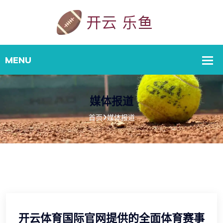
媒体报道
首页
媒体报道
开云体育国际官网提供的全面体育赛事