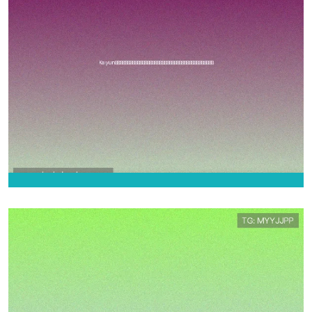
Kaiyun开云线上官网打造世界杯专题报道，
深度解析比赛亮点与球队表现，满足足球迷的
多元需求