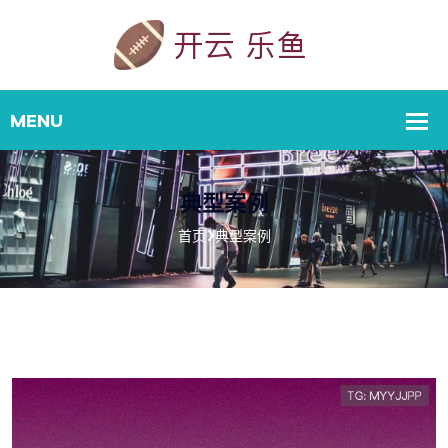
典型案例
首页
典型案例