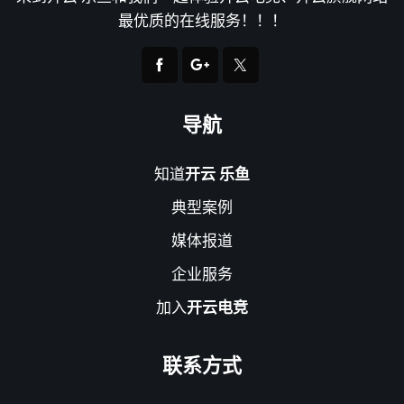
最优质的在线服务！！！
导航
知道
开云 乐鱼
典型案例
媒体报道
企业服务
加入
开云电竞
联系方式