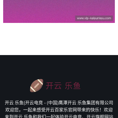
海地与苏格兰比赛中进攻三区数据对比分析助
力理解球队进攻效率与威胁
开云 乐鱼|开云电竞 - (中国)鹰潭开云 乐鱼集团有限公司
欢迎您，一起来感受开云百家乐官网带来的快乐！欢迎
来到开云 乐鱼和我们一起体验开云电竞、开云旗舰网站