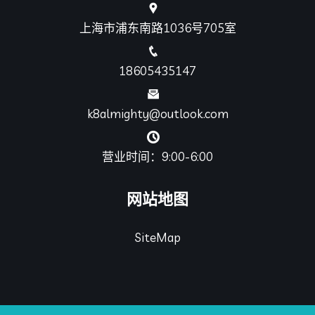
上海市浦东南路1036号705室
18605435147
k8almighty@outlook.com
营业时间：9:00-6:00
网站地图
SiteMap