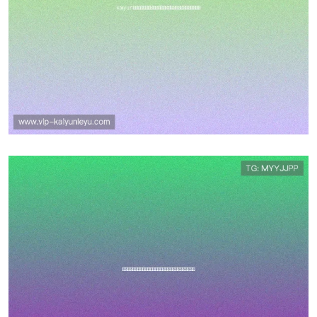
kaiyun公司如何通过创新技术提升世界杯赛事
的观众参与度与互动性