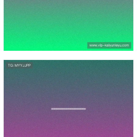
深入解析开云电子体育的发展战略与创新模
式，助力电竞行业持续高速增长