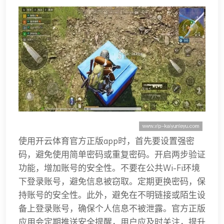
使用开云体育官方正版app时，首先要设置强密
码，避免使用简单密码或重复密码。开启两步验证
功能，增加账号的安全性。不要在公共Wi-Fi环境
下登录账号，避免信息被窃取。定期更换密码，保
持账号的安全性。此外，避免在不明链接或陌生设
备上登录账号，确保个人信息不被泄露。官方正版
应用会定期推送安全提醒，用户应及时关注，提升