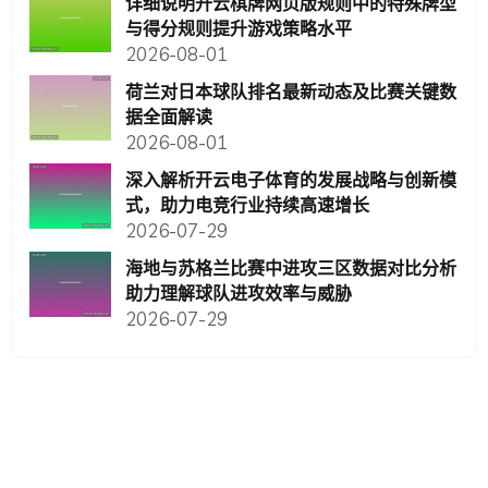
详细说明开云棋牌网页版规则中的特殊牌型
与得分规则提升游戏策略水平
2026-08-01
荷兰对日本球队排名最新动态及比赛关键数
据全面解读
2026-08-01
深入解析开云电子体育的发展战略与创新模
式，助力电竞行业持续高速增长
2026-07-29
海地与苏格兰比赛中进攻三区数据对比分析
助力理解球队进攻效率与威胁
2026-07-29