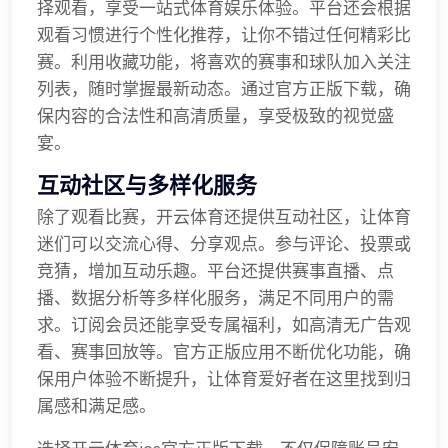
择观看，享受一站式体育娱乐体验。平台还会根据
观看习惯进行个性化推荐，让你不错过任何精彩比
赛。利用收藏功能，将喜欢的赛事和球队加入关注
列表，随时掌握最新动态。通过官方正版下载，确
保内容的合法性和高清质量，享受极致的视觉盛
宴。
互动社区与多样化服务
除了观看比赛，开云体育还提供互动社区，让体育
迷们可以交流心得、分享观点。参与评论、投票或
竞猜，增加互动乐趣。平台还提供赛事直播、点
播、数据分析等多样化服务，满足不同用户的需
求。订阅会员还能享受专属福利，如高清无广告观
看、赛事回放等。官方正版应用不断优化功能，确
保用户体验不断提升，让体育爱好者在这里找到归
属感和满足感。