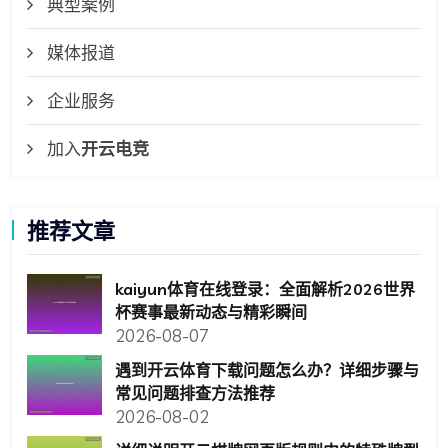
典型案例
媒体报道
企业服务
加入
开云电竞
推荐文章
kaiyun体育在线登录：全面解析2026世界
杯赛事最新动态与精彩瞬间
2026-08-07
遇到开云体育下载问题怎么办？详细步骤与
常见问题排查方法推荐
2026-08-02