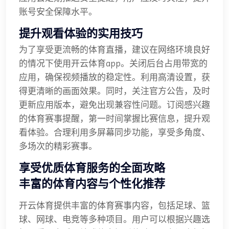
账号安全保障水平。
提升观看体验的实用技巧
为了享受更流畅的体育直播，建议在网络环境良好
的情况下使用开云体育app。关闭后台占用带宽的
应用，确保视频播放的稳定性。利用高清设置，获
得更清晰的画面效果。同时，关注官方公告，及时
更新应用版本，避免出现兼容性问题。订阅感兴趣
的体育赛事提醒，第一时间掌握比赛信息，提升观
看体验。合理利用多屏幕同步功能，享受多角度、
多场次的精彩赛事。
享受优质体育服务的全面攻略
丰富的体育内容与个性化推荐
开云体育提供丰富的体育赛事内容，包括足球、篮
球、网球、电竞等多种项目。用户可以根据兴趣选