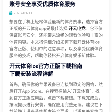
账号安全享受优质体育服务
2026-03-11
想要在手机上轻松体验最新的体育赛事，选择官方
正版的开云体育app是最佳选择
开云电竞
。它不仅
保证账号安全，还能带来流畅的观看体验和丰富的
体育内容。本文将详细介绍如何下载开云体育ios
官方正版、使用中的注意事项，以及享受优质体育
服务的技巧，帮助你轻松开启体育娱乐新体验。
开云体育ios官方正版下载指南
下载安装流程详解
首先，确保你的苹果设备已连接到稳定的网络，然
后打开App Store。在搜索栏输入“开云体育”，找
到官方正版应用后，点击下载按钮。下载完成后，
按照提示进行安装，确保应用完整无误。建议在下
载前确认设备系统版本符合要求，以避免兼容性问