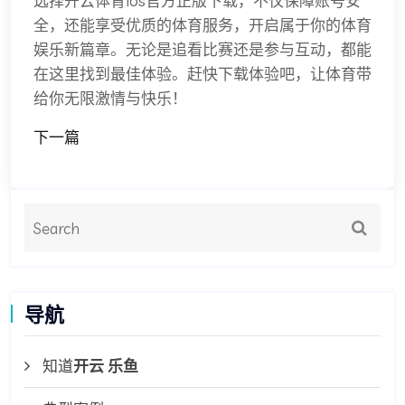
选择开云体育ios官方正版下载，不仅保障账号安
全，还能享受优质的体育服务，开启属于你的体育
娱乐新篇章。无论是追看比赛还是参与互动，都能
在这里找到最佳体验。赶快下载体验吧，让体育带
给你无限激情与快乐！
下一篇
导航
知道
开云 乐鱼