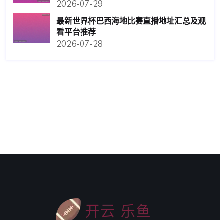
2026-07-29
最新世界杯巴西海地比赛直播地址汇总及观
看平台推荐
2026-07-28