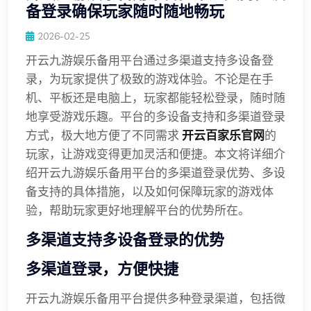
备登录确保玩家随时随地畅玩
2026-02-25
开云九游娱乐备用平台通过多渠道支持多设备登
录，为玩家提供了极致的游戏体验。不论是在手
机、平板还是电脑上，玩家都能轻松登录，随时随
地享受游戏乐趣。平台的多设备支持和多渠道登录
方式，极大地方便了不同需求
开云百家乐官网
的
玩家，让游戏变得更加灵活和便捷。本文将详细介
绍开云九游娱乐备用平台的多渠道登录优势、多设
备支持的具体措施，以及如何保障玩家的游戏体
验，帮助玩家更好地理解平台的优势所在。
多渠道支持多设备登录的优势
多渠道登录，方便快捷
开云九游娱乐备用平台提供多种登录渠道，包括微