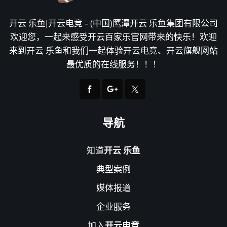
开云 乐鱼|开云电竞 - (中国)鹰潭开云 乐鱼集团有限公司
欢迎您，一起来感受开云百家乐官网带来的快乐！欢迎
来到开云 乐鱼和我们一起体验开云电竞、开云旗舰网站
最优质的在线服务！！！
导航
知道
开云 乐鱼
典型案例
媒体报道
企业服务
加入
开云电竞