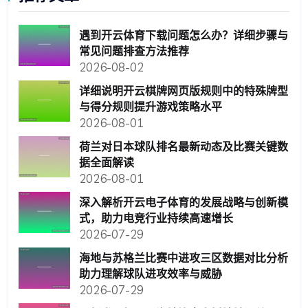
遇到开云体育下载问题怎么办？详细步骤与
常见问题排查方法推荐
2026-08-02
详细说明开云棋牌网页版规则中的特殊牌型
与得分规则提升游戏策略水平
2026-08-01
荷兰对日本球队排名最新动态及比赛关键数
据全面解读
2026-08-01
深入解析开云电子体育的发展战略与创新模
式，助力电竞行业持续高速增长
2026-07-29
海地与苏格兰比赛中进攻三区数据对比分析
助力理解球队进攻效率与威胁
2026-07-29