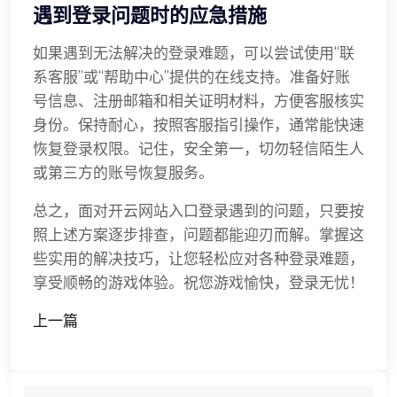
遇到登录问题时的应急措施
如果遇到无法解决的登录难题，可以尝试使用“联
系客服”或“帮助中心”提供的在线支持。准备好账
号信息、注册邮箱和相关证明材料，方便客服核实
身份。保持耐心，按照客服指引操作，通常能快速
恢复登录权限。记住，安全第一，切勿轻信陌生人
或第三方的账号恢复服务。
总之，面对开云网站入口登录遇到的问题，只要按
照上述方案逐步排查，问题都能迎刃而解。掌握这
些实用的解决技巧，让您轻松应对各种登录难题，
享受顺畅的游戏体验。祝您游戏愉快，登录无忧！
上一篇