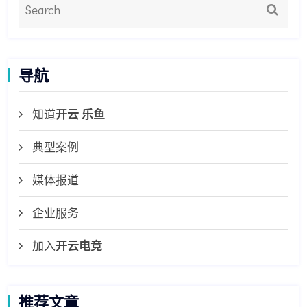
导航
知道
开云 乐鱼
典型案例
媒体报道
企业服务
加入
开云电竞
推荐文章