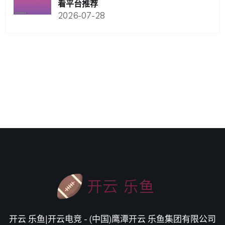
看平台推荐
2026-07-28
开云 乐鱼|开云电竞 - (中国)鹰潭开云 乐鱼集团有限公司