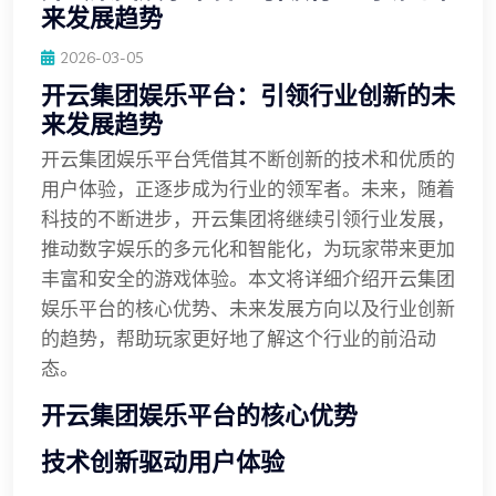
来发展趋势
2026-03-05
开云集团娱乐平台：引领行业创新的未
来发展趋势
开云集团娱乐平台凭借其不断创新的技术和优质的
用户体验，正逐步成为行业的领军者。未来，随着
科技的不断进步，开云集团将继续引领行业发展，
推动数字娱乐的多元化和智能化，为玩家带来更加
丰富和安全的游戏体验。本文将详细介绍开云集团
娱乐平台的核心优势、未来发展方向以及行业创新
的趋势，帮助玩家更好地了解这个行业的前沿动
态。
开云集团娱乐平台的核心优势
技术创新驱动用户体验