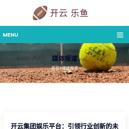
媒体报道
首页
媒体报道
开云集团娱乐平台：引领行业创新的未