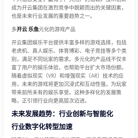
成为开云集团在激烈竞争中脱颖而出的关键因素，
也是未来行业发展的重要趋势之一。
多
开云 乐鱼
元化的游戏产品
开云集团娱乐平台提供丰富多样的游戏选择，包括
老虎机、真人娱乐、体育博彩、电子竞技等多个类
别，满足不同玩家的需求。多元化的产品线不仅丰
富了用户的娱乐体验，也帮助平台扩大市场份额。
随着虚拟现实（VR）和增强现实（AR）技术的应
用，未来的游戏将更加沉浸式和互动性强，为玩家
带来前所未有的娱乐享受。这种多样化的发展策
略，正引领行业向更高层次迈进。
未来发展趋势：行业创新与智能化
行业数字化转型加速