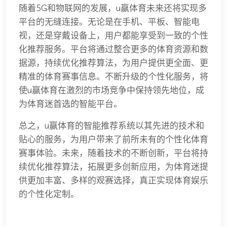
随着5G和物联网的发展，u赢体育未来还将实现多
平台的无缝连接。无论是在手机、平板、智能电
视，还是穿戴设备上，用户都能享受到一致的个性
化推荐服务。平台将通过整合更多的体育资源和数
据源，持续优化推荐算法，为用户提供更全面、更
精准的体育赛事信息。不断升级的个性化服务，将
使u赢体育在激烈的市场竞争中保持领先地位，成
为体育迷首选的智能平台。
总之，u赢体育的智能推荐系统以其先进的技术和
贴心的服务，为用户带来了前所未有的个性化体育
赛事体验。未来，随着技术的不断创新，平台将持
续优化推荐算法，拓展更多创新应用，为体育迷提
供更加丰富、多样的观赛选择，真正实现体育娱乐
的个性化定制。