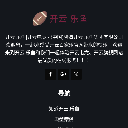
开云 乐鱼|开云电竞 - (中国)鹰潭开云 乐鱼集团有限公司
欢迎您，一起来感受开云百家乐官网带来的快乐！欢迎
来到开云 乐鱼和我们一起体验开云电竞、开云旗舰网站
最优质的在线服务！！！
导航
知道
开云 乐鱼
典型案例