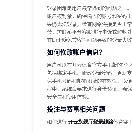
登录困难是用户最常遇到的问题之一。
账户被封禁。确保输入的账号和密码正
果仍无法登录，检查网络连接是否正常
禁，需联系平台客服进行申诉或解封处
有助于避免兼容性问题导致的登录失败
如何修改账户信息？
用户可以在开云体育官方手机版的“个人
包括绑定手机、修改登录密码、更新支
保手机号码和邮箱地址的有效性，以便
程中，系统会要求进行身份验证，确保
安全性和使用体验。
投注与赛事相关问题
如何进行
开云旗舰厅登录线路
体育赛