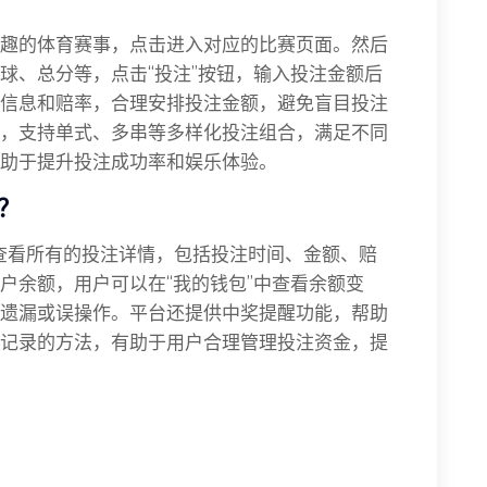
趣的体育赛事，点击进入对应的比赛页面。然后
球、总分等，点击“投注”按钮，输入投注金额后
信息和赔率，合理安排投注金额，避免盲目投注
，支持单式、多串等多样化投注组合，满足不同
助于提升投注成功率和娱乐体验。
？
中查看所有的投注详情，包括投注时间、金额、赔
户余额，用户可以在“我的钱包”中查看余额变
遗漏或误操作。平台还提供中奖提醒功能，帮助
记录的方法，有助于用户合理管理投注资金，提