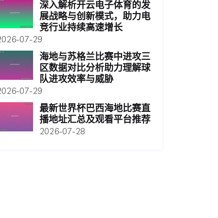
深入解析开云电子体育的发
展战略与创新模式，助力电
竞行业持续高速增长
2026-07-29
海地与苏格兰比赛中进攻三
区数据对比分析助力理解球
队进攻效率与威胁
2026-07-29
最新世界杯巴西海地比赛直
播地址汇总及观看平台推荐
2026-07-28