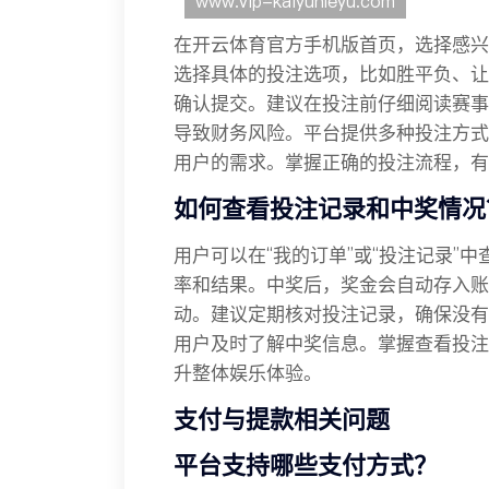
在开云体育官方手机版首页，选择感兴
选择具体的投注选项，比如胜平负、让
确认提交。建议在投注前仔细阅读赛事
导致财务风险。平台提供多种投注方式
用户的需求。掌握正确的投注流程，有
如何查看投注记录和中奖情况
用户可以在“我的订单”或“投注记录”
率和结果。中奖后，奖金会自动存入账
动。建议定期核对投注记录，确保没有
用户及时了解中奖信息。掌握查看投注
升整体娱乐体验。
支付与提款相关问题
平台支持哪些支付方式？