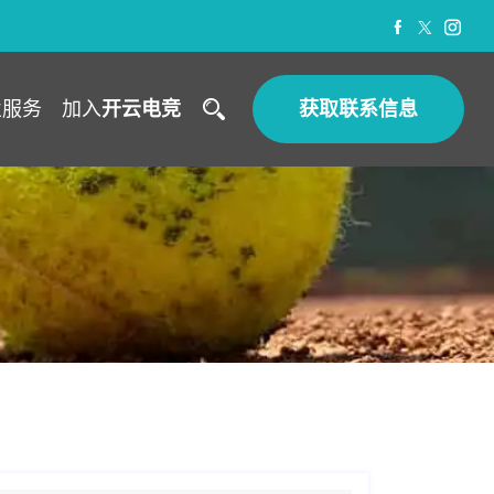
业服务
加入
开云电竞
获取联系信息