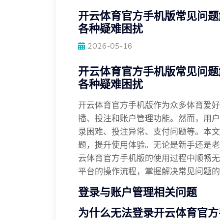
开云体育官方手机版常见问题
各种疑难困扰
2026-05-16
开云体育官方手机版常见问题
各种疑难困扰
开云体育官方手机版作为众多体育爱好
播、投注和账户管理功能。然而，用户
录困难、投注异常、支付问题等。本文
题，提升使用体验。无论是新手还是老
云体育官方手机版的使用过程中顺畅无
平台的操作流程，掌握解决常见问题的
登录与账户管理相关问题
为什么无法登录开云体育官方