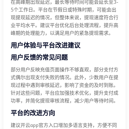
在高峰期出现延迟，最长等待时间可能会延长至3-
5个工作日。平台在节假日或特殊时期，可能会出
现提现延迟的情况，但整体来说，提现速度符合行
业平均水平。建议平台优化后台处理流程，提升高
峰期的处理能力，以满足用户的紧急提现需求。
用户体验与平台改进建议
用户反馈的常见问题
部分用户反映充值页面操作不够直观，部分支付方
式偶尔出现支付失败的情况。此外，少数用户在提
现过程中遇到审核延迟，影响了资金的及时到账。
针对这些问题，平台应加强技术优化，提升支付成
功率，并简化提现审核流程，减少用户等待时间。
平台的改进方向
建议开云app官方入口增加多语言支持，方便不同