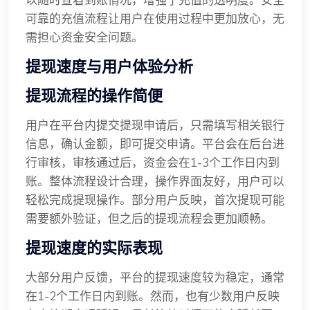
可靠的充值流程让用户在使用过程中更加放心，无
需担心资金安全问题。
提现速度与用户体验分析
提现流程的操作简便
用户在平台内提交提现申请后，只需填写相关银行
信息，确认金额，即可提交申请。平台会在后台进
行审核，审核通过后，资金会在1-3个工作日内到
账。整体流程设计合理，操作界面友好，用户可以
轻松完成提现操作。部分用户反映，首次提现可能
需要额外验证，但之后的提现流程会更加顺畅。
提现速度的实际表现
大部分用户反馈，平台的提现速度较为稳定，通常
在1-2个工作日内到账。然而，也有少数用户反映