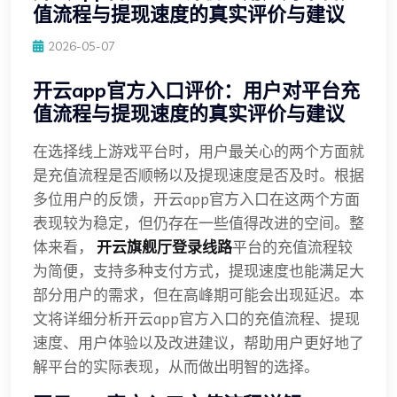
值流程与提现速度的真实评价与建议
2026-05-07
开云app官方入口评价：用户对平台充
值流程与提现速度的真实评价与建议
在选择线上游戏平台时，用户最关心的两个方面就
是充值流程是否顺畅以及提现速度是否及时。根据
多位用户的反馈，开云app官方入口在这两个方面
表现较为稳定，但仍存在一些值得改进的空间。整
体来看，
开云旗舰厅登录线路
平台的充值流程较
为简便，支持多种支付方式，提现速度也能满足大
部分用户的需求，但在高峰期可能会出现延迟。本
文将详细分析开云app官方入口的充值流程、提现
速度、用户体验以及改进建议，帮助用户更好地了
解平台的实际表现，从而做出明智的选择。