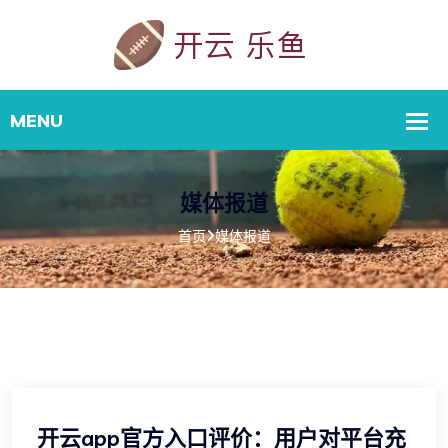
媒体报道
首页
媒体报道
开云app官方入口评价：用户对平台充