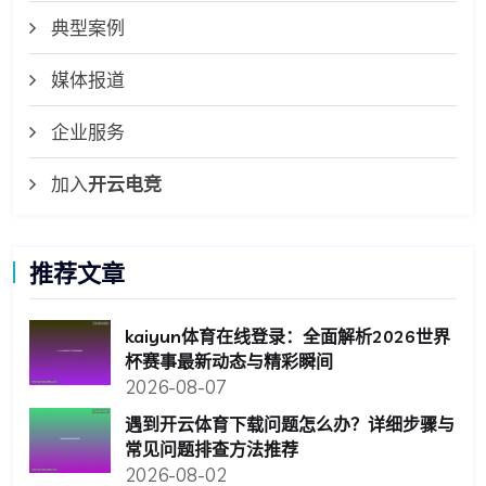
典型案例
媒体报道
企业服务
加入
开云电竞
推荐文章
kaiyun体育在线登录：全面解析2026世界
杯赛事最新动态与精彩瞬间
2026-08-07
遇到开云体育下载问题怎么办？详细步骤与
常见问题排查方法推荐
2026-08-02