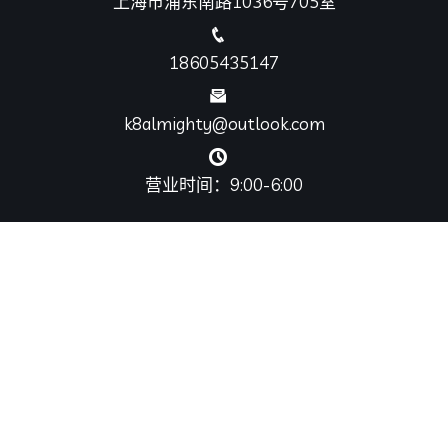
上海市浦东南路1036号705室
18605435147
k8almighty@outlook.com
营业时间：9:00-6:00
网站地图
SiteMap
Copyright © 2026 - 版权所有
开云 乐鱼|开云电竞 - (中国)鹰潭开