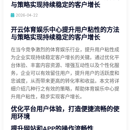
与策略实现持续稳定的客户增长
2026-04-22
开云体育娱乐中心提升用户粘性的方法
与策略实现持续稳定的客户增长
在当今竞争激烈的体育娱乐行业，提升用户粘性成
为企业实现持续稳定客户增长的关键。通过优化平
台体验、丰富内容资源、增强互动性以及个性化服
务，企业可以有效留住用户，提升用户的活跃度和
忠诚度，从而带来更高的转化率和收益。本文将详
细介绍几种行之有效的策略，帮助体育娱乐中心提
升用户粘性，稳步实现客户增长。
优化平台用户体验，打造便捷流畅的使
用环境
提升网站和APP的操作流畅性