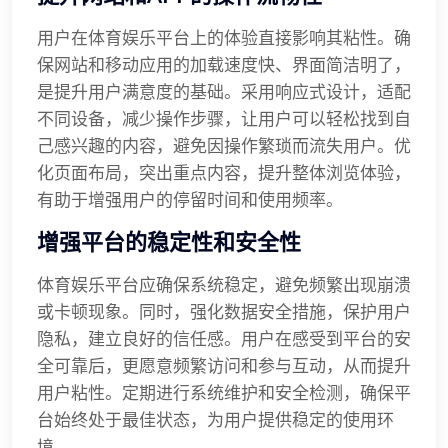
用户在体育娱乐平台上的体验直接影响其粘性。确
保网站和移动应用的加载速度快、界面简洁明了，
是提升用户满意度的基础。采用响应式设计，适配
不同设备，减少操作步骤，让用户可以轻松找到自
己感兴趣的内容，避免因操作繁琐而流失用户。优
化页面布局，突出重点内容，提升整体浏览体验，
有助于增强用户的停留时间和使用频率。
增强平台的稳定性和安全性
体育娱乐平台应确保系统稳定，避免频繁出现崩溃
或卡顿现象。同时，强化数据安全措施，保护用户
隐私，建立良好的信任感。用户在感受到平台的安
全可靠后，更愿意频繁访问和参与互动，从而提升
用户粘性。定期进行系统维护和安全检测，确保平
台始终处于最佳状态，为用户提供稳定的使用环
境。