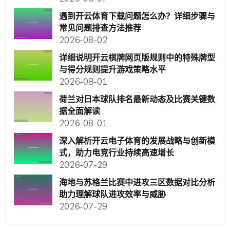
遇到开云体育下载问题怎么办？详细步骤与
常见问题排查方法推荐
2026-08-02
详细说明开云棋牌网页版规则中的特殊牌型
与得分规则提升游戏策略水平
2026-08-01
荷兰对日本球队排名最新动态及比赛关键数
据全面解读
2026-08-01
深入解析开云电子体育的发展战略与创新模
式，助力电竞行业持续高速增长
2026-07-29
海地与苏格兰比赛中进攻三区数据对比分析
助力理解球队进攻效率与威胁
2026-07-29