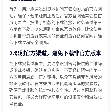
首先，用户应通过浏览器访问开云Kaiyun的官方网
站，确保下载来源的正规性。官方官网通常会在首
页明显位置提供手机版的下载链接，避免通过第三
方平台下载，以免遇到病毒或恶意软件。建议使用
手机自带浏览器或常用的安全浏览器访问官网，确
保下载过程安全顺畅。
2.识别官方渠道，避免下载非官方版本
在下载安装过程中，要注意识别官网提供的二维码
或下载按钮，确认其真实性。不要轻信陌生的第三
方应用商店或非官方链接，以免下载到带有风险的
非正版软件。官方渠道会提供最新版本的安装包，
确保游戏体验的稳定性和安全性。通过官网获取的
安装包，能最大程度保障用户的设备安全和游戏账
号安全。