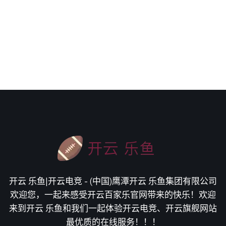
开云 乐鱼|开云电竞 - (中国)鹰潭开云 乐鱼集团有限公司
欢迎您，一起来感受开云百家乐官网带来的快乐！欢迎
来到开云 乐鱼和我们一起体验开云电竞、开云旗舰网站
最优质的在线服务！！！