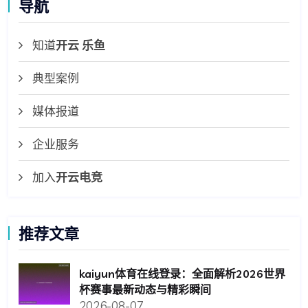
导航
知道
开云 乐鱼
典型案例
媒体报道
企业服务
加入
开云电竞
推荐文章
kaiyun体育在线登录：全面解析2026世界
杯赛事最新动态与精彩瞬间
2026-08-07