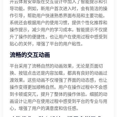
开云体育安卓版在交互设计中加入了智能提示和引
导功能。例如，新用户首次进入时，会有简洁的操
作引导，帮助用户快速熟悉界面布局和主要功能。
系统还会根据用户的使用习惯，提供个性化推荐和
操作提示，减少用户的学习成本。智能提示不仅提
升了操作的便捷性，也让用户在使用过程中感受到
贴心的关怀，增强了平台的用户粘性。
流畅的交互动画
平台采用了流畅自然的动画效果，无论是页面切
换、按钮点击还是内容加载，都具有良好的动画过
渡效果。这些动画不仅增强了界面的动态感，也让
操作变得更加顺畅自然。用户在操作过程中不会感
到卡顿或突兀，提升了整体的操作体验。细腻的动
画设计让用户在使用过程中感受到平台的专业与用
心，增强了用户的满意度和信任感。