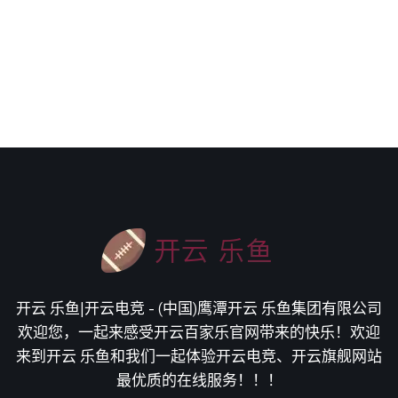
开云 乐鱼|开云电竞 - (中国)鹰潭开云 乐鱼集团有限公司
欢迎您，一起来感受开云百家乐官网带来的快乐！欢迎
来到开云 乐鱼和我们一起体验开云电竞、开云旗舰网站
最优质的在线服务！！！