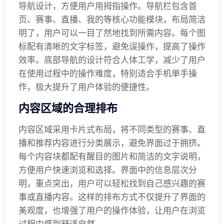
导航设计，方便用户用拇指操作。导航栏包含首
页、赛事、直播、我的等核心功能模块，布局简洁
明了，用户可以一目了然地找到所需内容。每个图
标配有清晰的文字标签，避免误操作，提高了操作
效率。底部导航的设计符合人体工学，减少了用户
在使用过程中的操作难度，特别适合手机单手操
作，极大提升了用户体验的便捷性。
内容区域的合理排布
内容区域采用卡片式布局，将不同类型的赛事、直
播和推荐内容进行分类展示，避免界面过于拥挤。
每个内容块都配有醒目的图片和简洁的文字说明，
方便用户快速浏览和选择。界面中的信息层次分
明，重点突出，用户可以轻松找到自己感兴趣的赛
事或直播内容。这样的排布方式不仅提升了界面的
美观度，也增强了用户的操作体验，让用户在浏览
过程中感到舒适自然。