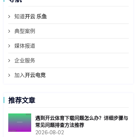
知道
开云 乐鱼
典型案例
媒体报道
企业服务
加入
开云电竞
推荐文章
遇到开云体育下载问题怎么办？详细步骤与
常见问题排查方法推荐
2026-08-02