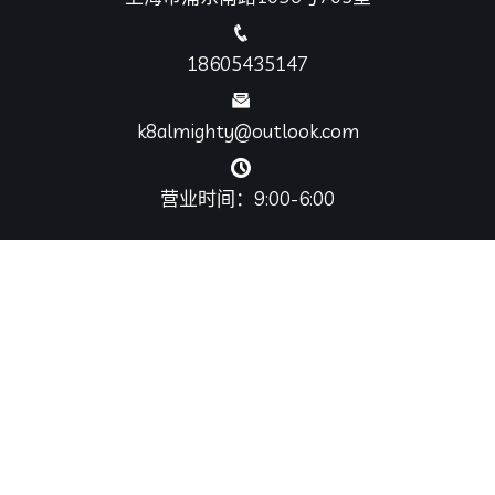
18605435147
k8almighty@outlook.com
营业时间：9:00-6:00
网站地图
SiteMap
Copyright © 2026 - 版权所有
开云 乐鱼|开云电竞 - (中国)鹰潭开