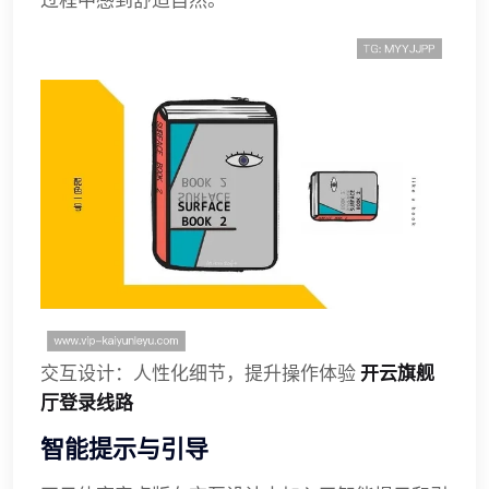
交互设计：人性化细节，提升操作体验
开云旗舰
厅登录线路
智能提示与引导