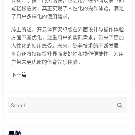
仅提升了操作的灵活性，也让用户在不同场景下都
能轻松应对，真正实现了人性化的操作体验，满足
了用户多样化的使用需求。
综上所述，开云体育安卓版在界面设计与操作体验
方面不断优化，注重用户的实际需求，带来了更加
人性化的使用感受。未来，随着技术的不断发展，
平台还将持续提升界面友好性和操作便捷性，为用
户带来更优质的体育娱乐体验。
下一篇
导航