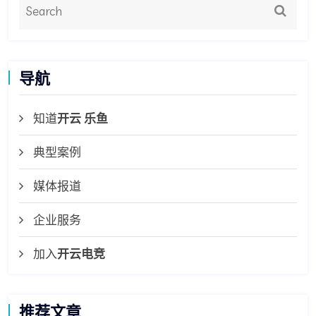
导航
知道
开云 乐鱼
典型案例
媒体报道
企业服务
加入
开云电竞
推荐文章