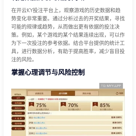
在开云KY投注平台上，观察游戏的历史数据和趋
势变化非常重要。通过分析过去的开奖结果，寻找
可能的规律或趋势，从而做出更有依据的投注决
策。例如，某个游戏的某个结果连续出现，可以作
为下一次投注的参考依据。结合平台提供的统计工
具，进行数据分析，有助于提高胜率，减少盲目投
注的风险。
掌握心理调节与风险控制