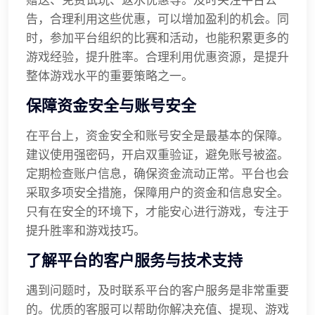
告，合理利用这些优惠，可以增加盈利的机会。同
时，参加平台组织的比赛和活动，也能积累更多的
游戏经验，提升胜率。合理利用优惠资源，是提升
整体游戏水平的重要策略之一。
保障资金安全与账号安全
在平台上，资金安全和账号安全是最基本的保障。
建议使用强密码，开启双重验证，避免账号被盗。
定期检查账户信息，确保资金流动正常。平台也会
采取多项安全措施，保障用户的资金和信息安全。
只有在安全的环境下，才能安心进行游戏，专注于
提升胜率和游戏技巧。
了解平台的客户服务与技术支持
遇到问题时，及时联系平台的客户服务是非常重要
的。优质的客服可以帮助你解决充值、提现、游戏