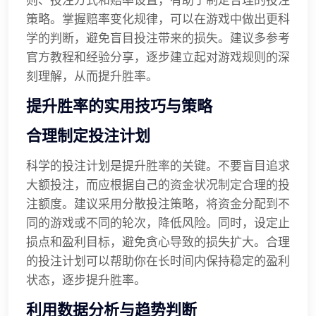
策略。掌握赔率变化规律，可以在游戏中做出更科
学的判断，避免盲目投注带来的损失。建议多参考
官方教程和经验分享，逐步建立起对游戏规则的深
刻理解，从而提升胜率。
提升胜率的实用技巧与策略
合理制定投注计划
科学的投注计划是提升胜率的关键。不要盲目追求
大额投注，而应根据自己的资金状况制定合理的投
注额度。建议采用分散投注策略，将资金分配到不
同的游戏或不同的轮次，降低风险。同时，设定止
损点和盈利目标，避免贪心导致的损失扩大。合理
的投注计划可以帮助你在长时间内保持稳定的盈利
状态，逐步提升胜率。
利用数据分析与趋势判断