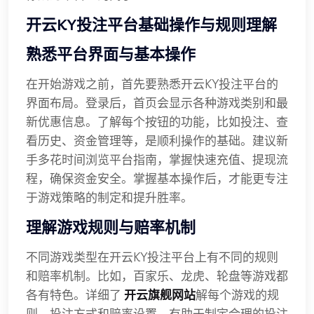
开云KY投注平台基础操作与规则理解
熟悉平台界面与基本操作
在开始游戏之前，首先要熟悉开云KY投注平台的
界面布局。登录后，首页会显示各种游戏类别和最
新优惠信息。了解每个按钮的功能，比如投注、查
看历史、资金管理等，是顺利操作的基础。建议新
手多花时间浏览平台指南，掌握快速充值、提现流
程，确保资金安全。掌握基本操作后，才能更专注
于游戏策略的制定和提升胜率。
理解游戏规则与赔率机制
不同游戏类型在开云KY投注平台上有不同的规则
和赔率机制。比如，百家乐、龙虎、轮盘等游戏都
各有特色。详细了
开云旗舰网站
解每个游戏的规
则、投注方式和赔率设置，有助于制定合理的投注