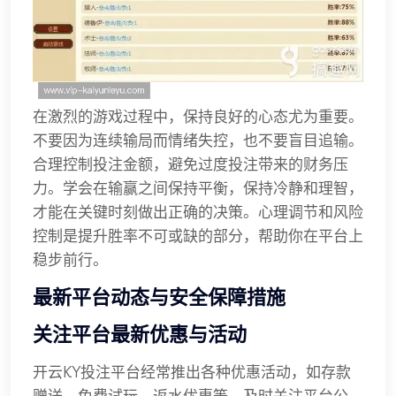
在激烈的游戏过程中，保持良好的心态尤为重要。
不要因为连续输局而情绪失控，也不要盲目追输。
合理控制投注金额，避免过度投注带来的财务压
力。学会在输赢之间保持平衡，保持冷静和理智，
才能在关键时刻做出正确的决策。心理调节和风险
控制是提升胜率不可或缺的部分，帮助你在平台上
稳步前行。
最新平台动态与安全保障措施
关注平台最新优惠与活动
开云KY投注平台经常推出各种优惠活动，如存款
赠送、免费试玩、返水优惠等。及时关注平台公