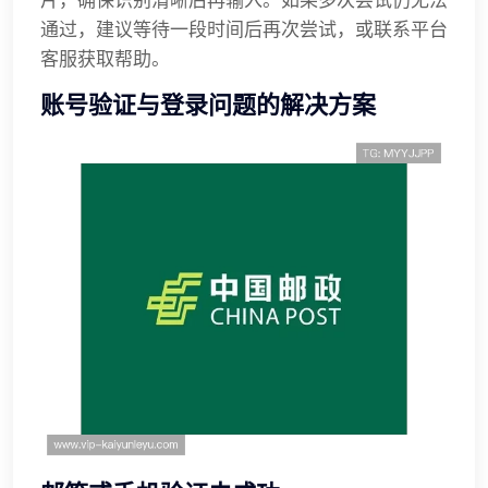
通过，建议等待一段时间后再次尝试，或联系平台
客服获取帮助。
账号验证与登录问题的解决方案