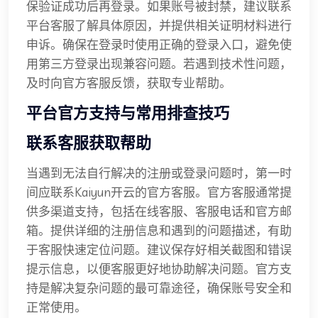
保验证成功后再登录。如果账号被封禁，建议联系
平台客服了解具体原因，并提供相关证明材料进行
申诉。确保在登录时使用正确的登录入口，避免使
用第三方登录出现兼容问题。若遇到技术性问题，
及时向官方客服反馈，获取专业帮助。
平台官方支持与常用排查技巧
联系客服获取帮助
当遇到无法自行解决的注册或登录问题时，第一时
间应联系Kaiyun开云的官方客服。官方客服通常提
供多渠道支持，包括在线客服、客服电话和官方邮
箱。提供详细的注册信息和遇到的问题描述，有助
于客服快速定位问题。建议保存好相关截图和错误
提示信息，以便客服更好地协助解决问题。官方支
持是解决复杂问题的最可靠途径，确保账号安全和
正常使用。