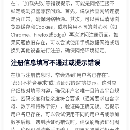
在”、“加载失败”等错误提示，可能是网络连接不
稳定或浏览器兼容问题。首先，建议检查网络连接
是否正常，确保网络畅通。其次，可以尝试清除浏
览器缓存和Cookies，或者换用不同的浏览器（如
Chrome、Firefox或Edge）再次访问注册页面。如
果问题依旧存在，可以尝试使用手机数据网络或切
换到其他设备进行注册，确保网络环境稳定。
注册信息填写不通过或提示错误
在填写注册信息时，常会遇到“用户名已存在”、
“密码不符合要求”或“验证码错误”等提示。这时应
仔细核对填写内容，确保用户名唯一且符合平台规
定，密码长度和复杂度符合要求（通常要求包含字
母、数字和特殊字符），验证码正确无误。若提示
用户名已存在，可以尝试使用不同的用户名或添加
数字后缀。遇到验证码错误时，建议刷新验证码图
片，确保识别清晰后再输入。如果多次尝试仍无法