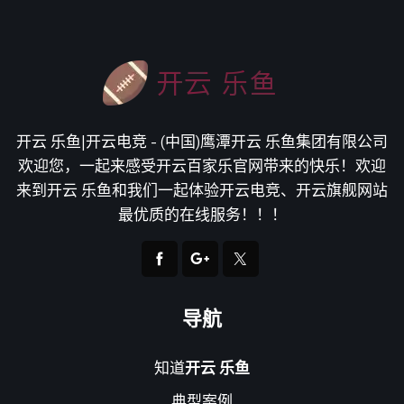
开云 乐鱼|开云电竞 - (中国)鹰潭开云 乐鱼集团有限公司
欢迎您，一起来感受开云百家乐官网带来的快乐！欢迎
来到开云 乐鱼和我们一起体验开云电竞、开云旗舰网站
最优质的在线服务！！！
导航
知道
开云 乐鱼
典型案例