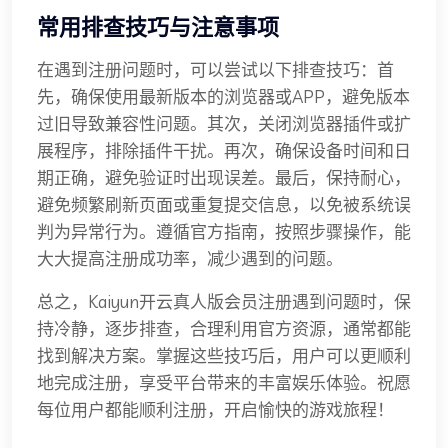
常用排查技巧与注意事项
在遇到注册问题时，可以尝试以下排查技巧：首
先，确保使用最新版本的浏览器或APP，避免版本
过旧导致兼容性问题。其次，关闭浏览器插件或扩
展程序，排除插件干扰。再次，确保设备时间和日
期正确，避免验证时出现误差。最后，保持耐心，
避免频繁刷新页面或重复提交信息，以免被系统误
判为异常行为。遵循官方指南，按照步骤操作，能
大大提高注册成功率，减少遇到的问题。
总之，Kaiyun开云真人版会员注册遇到问题时，保
持冷静，逐步排查，合理利用官方资源，通常都能
找到解决方案。掌握这些技巧后，用户可以更顺利
地完成注册，享受平台带来的丰富娱乐体验。祝愿
每位用户都能顺利注册，开启愉快的游戏旅程！