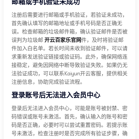
邮箱或手机验证未成功
注册后需要进行邮箱或手机验证，若验证未成功，
首先确认填写的邮箱地址或手机号码是否正确无
误。检查邮箱的垃圾邮件箱，确认验证邮件是否被
误判为垃圾邮
开云百家乐官网
件，及时将验证邮
件加入白名单。若长时间未收到验证邮件，可以请
求重新发送验证链接或验证码。此外，确保网络连
接稳定，避免因网络中断导致验证失败。如果仍无
法验证成功，可以联系Kaiyun开云客服，提供相关
注册信息，协助完成验证流程。
登录账号后无法进入会员中心
登录后无法进入会员中心，可能是账号被封禁、密
码错误或账号未激活。首先，确认输入的账号和密
码是否正确，必要时可以尝试重置密码。若提示账
号未激活，检查注册时是否完成所有验证步骤，确