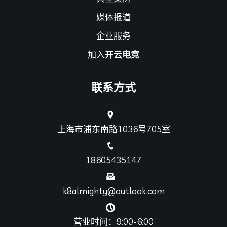
媒体报道
企业服务
加入
开云电竞
联系方式
上海市浦东南路1036号705室
18605435147
k8almighty@outlook.com
营业时间：9:00-6:00